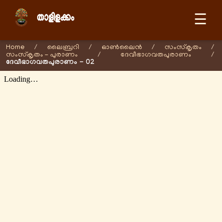
☰
Home
/
ലൈബ്രറി
/
ഓണ്‍ലൈന്‍
/
സംസ്കൃതം
/
സംസ്കൃതം - പുരാണം
/
ദേവീഭാഗവതപുരാണം
/
ദേവീഭാഗവതപുരാണം - 02