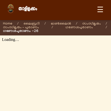
☰
Home
/
ലൈബ്രറി
/
ഓണ്‍ലൈന്‍
/
സംസ്കൃതം
/
സംസ്കൃതം - പുരാണം
/
ഗണേശപുരാണം
/
ഗണേശപുരാണം -26