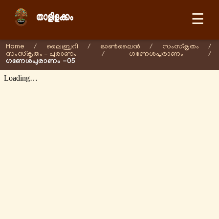
☰
Home
/
ലൈബ്രറി
/
ഓണ്‍ലൈന്‍
/
സംസ്കൃതം
/
സംസ്കൃതം - പുരാണം
/
ഗണേശപുരാണം
/
ഗണേശപുരാണം -05