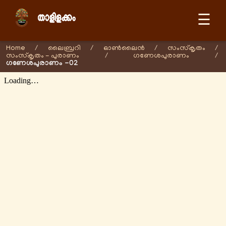
☰
Home
/
ലൈബ്രറി
/
ഓണ്‍ലൈന്‍
/
സംസ്കൃതം
/
സംസ്കൃതം - പുരാണം
/
ഗണേശപുരാണം
/
ഗണേശപുരാണം -02