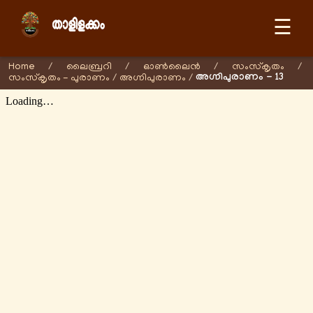
☰
Home
/
ലൈബ്രറി
/
ഓണ്‍ലൈന്‍
/
സംസ്കൃതം
/
അഗ്നിപുരാണം - 13
സംസ്കൃതം - പുരാണം
/
അഗ്നിപുരാണം
/