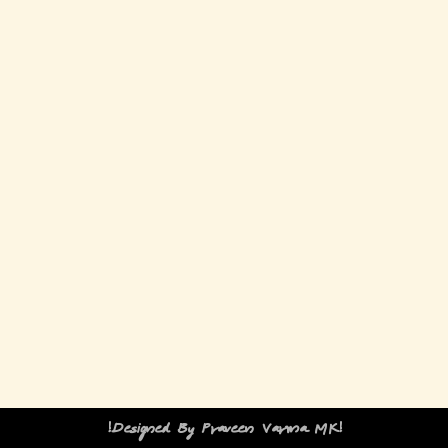
!Designed By Praveen Varma MK!