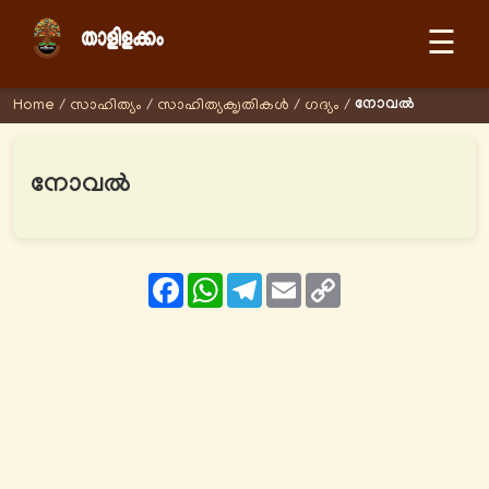
☰
നോവല്‍
Home
/
സാഹിത്യം
/
സാഹിത്യക‍ൃതികള്‍
/
ഗദ്യം
/
നോവല്‍
Facebook
WhatsApp
Telegram
Email
Copy
Link