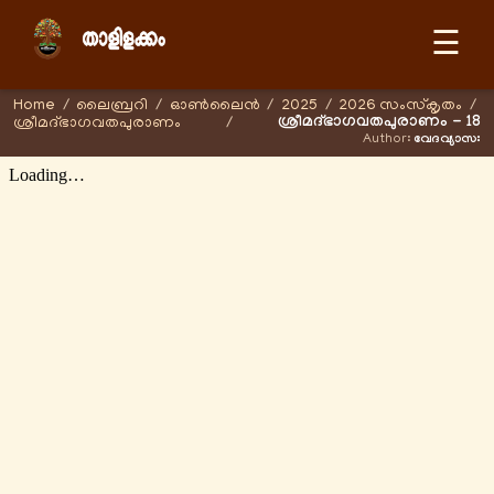
☰
Home
/
ലൈബ്രറി
/
ഓണ്‍ലൈന്‍
/
2025
/
2026 സംസ്കൃതം
/
ശ്രീമദ്ഭാഗവതപുരാണം - 18
ശ്രീമദ്ഭാഗവതപുരാണം
/
Author:
വേദവ്യാസഃ