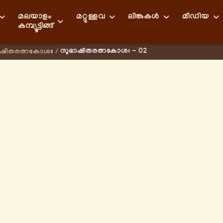
മലയാളം
മറ്റുള്ളവ
ലിങ്കുകള്‍
മീഡിയ
കമ്പ്യൂട്ടിങ്ങ്
സുഭാഷിതരത്നകോശഃ - 02
ാഷിതരത്നകോശഃ
/