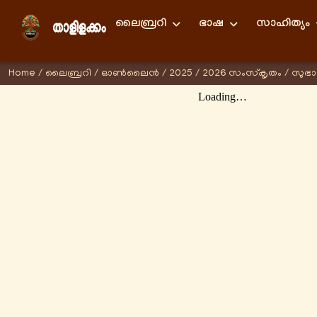
ലൈബ്രറി
ഭാഷ
സാഹിത്യം
Home
/
ലൈബ്രറി
/
ഓണ്‍ലൈന്‍
/
2025
/
2026 സംസ്കൃതം
/
സുഭ