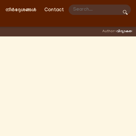
നിർദ്ദേശങ്ങൾ
Contact
🔍
Author:
വിദ്യാകരഃ