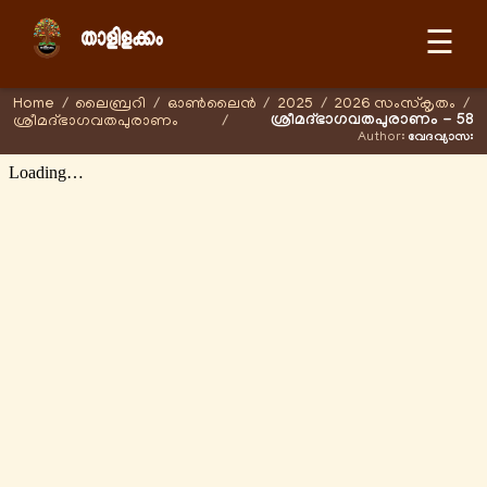
☰
Home
/
ലൈബ്രറി
/
ഓണ്‍ലൈന്‍
/
2025
/
2026 സംസ്കൃതം
/
ശ്രീമദ്ഭാഗവതപുരാണം - 58
ശ്രീമദ്ഭാഗവതപുരാണം
/
Author:
വേദവ്യാസഃ