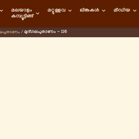
മലയാളം
മറ്റുള്ളവ
ലിങ്കുകള്‍
മീഡിയ
കമ്പ്യൂട്ടിങ്ങ്
മുദ്ഗലപുരാണം - 116
ഗലപുരാണം
/