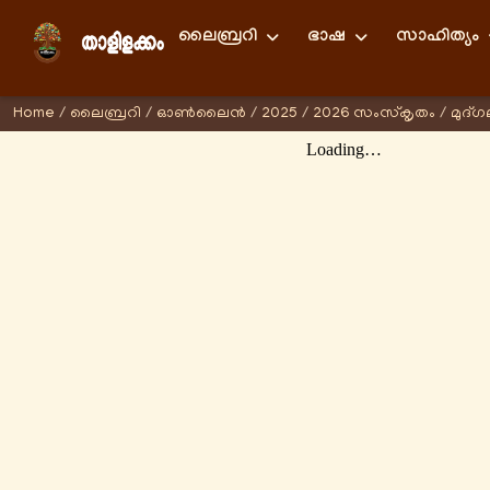
ലൈബ്രറി
ഭാഷ
സാഹിത്യം
Home
/
ലൈബ്രറി
/
ഓണ്‍ലൈന്‍
/
2025
/
2026 സംസ്കൃതം
/
മുദ്