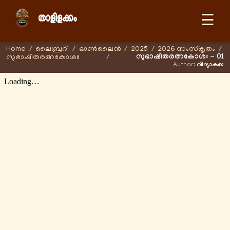
☰
Home
/
ലൈബ്രറി
/
ഓണ്‍ലൈന്‍
/
2025
/
2026 സംസ്കൃതം
/
സുഭാഷിതരത്നകോശഃ - 01
സുഭാഷിതരത്നകോശഃ
/
Author:
വിദ്യാകരഃ