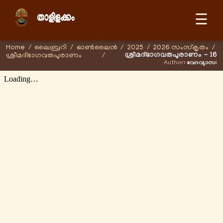
☰
Home
/
ലൈബ്രറി
/
ഓണ്‍ലൈന്‍
/
2025
/
2026 സംസ്കൃതം
/
ശ്രീമദ്ഭാഗവതപുരാണം - 16
ശ്രീമദ്ഭാഗവതപുരാണം
/
Author:
വേദവ്യാസഃ