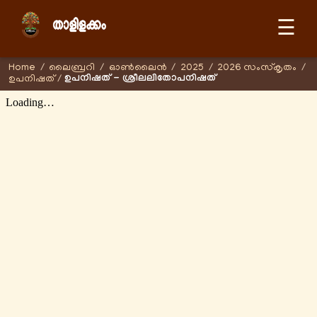
☰
Home
/
ലൈബ്രറി
/
ഓണ്‍ലൈന്‍
/
2025
/
2026 സംസ്കൃതം
/
ഉപനിഷത് - ശ്രീലലിതോപനിഷത്
ഉപനിഷത്
/