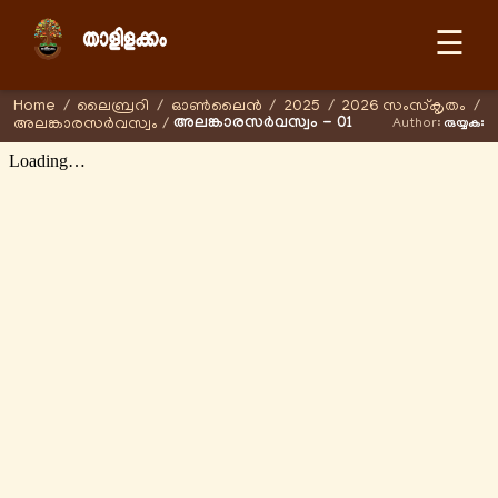
☰
Home
/
ലൈബ്രറി
/
ഓണ്‍ലൈന്‍
/
2025
/
2026 സംസ്കൃതം
/
അലങ്കാരസർവസ്വം - 01
അലങ്കാരസർവസ്വം
/
Author:
രുയ്യകഃ