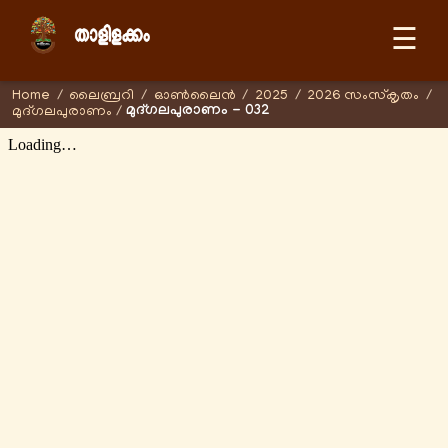
☰
Home
/
ലൈബ്രറി
/
ഓണ്‍ലൈന്‍
/
2025
/
2026 സംസ്കൃതം
/
മുദ്ഗലപുരാണം - 032
മുദ്ഗലപുരാണം
/