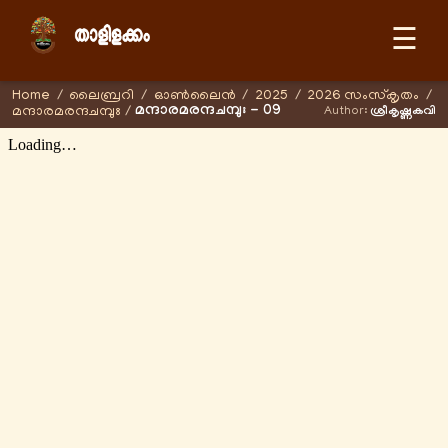
☰
Home
/
ലൈബ്രറി
/
ഓണ്‍ലൈന്‍
/
2025
/
2026 സംസ്കൃതം
/
മന്ദാരമരന്ദചമ്പുഃ - 09
മന്ദാരമരന്ദചമ്പുഃ
/
Author:
ശ്രീകൃഷ്ണകവി