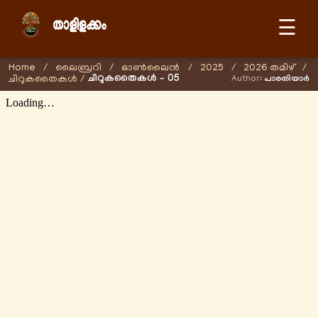
☰
Home
/
ലൈബ്രറി
/
ഓണ്‍ലൈന്‍
/
2025
/
2026 തമിഴ്
/
ചിറുകതൈകൾ – 05
ചിറുകതൈകൾ
/
Author:
പാരതിയാർ