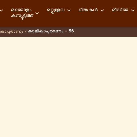
മലയാളം
മറ്റുള്ളവ
ലിങ്കുകള്‍
മീഡിയ
കമ്പ്യൂട്ടിങ്ങ്
കാലികാപുരാണം - 56
ികാപുരാണം
/