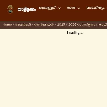
ലൈബ്രറി
ഭാഷ
സാഹിത്യം
Home
/
ലൈബ്രറി
/
ഓണ്‍ലൈന്‍
/
2025
/
2026 സംസ്കൃതം
/
കാല