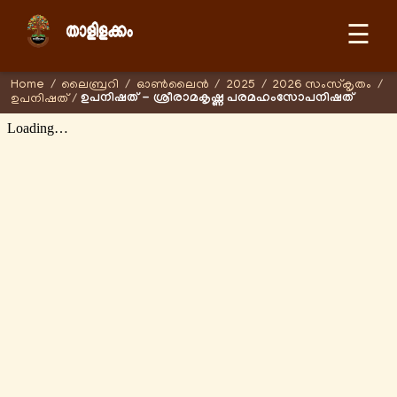
☰
Home
/
ലൈബ്രറി
/
ഓണ്‍ലൈന്‍
/
2025
/
2026 സംസ്കൃതം
/
ഉപനിഷത് - ശ്രീരാമകൃഷ്ണ പരമഹംസോപനിഷത്
ഉപനിഷത്
/