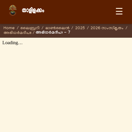
☰
Home
/
ലൈബ്രറി
/
ഓണ്‍ലൈന്‍
/
2025
/
2026 സംസ്കൃതം
/
അഭിധർമദീപഃ - 7
അഭിധർമദീപഃ
/