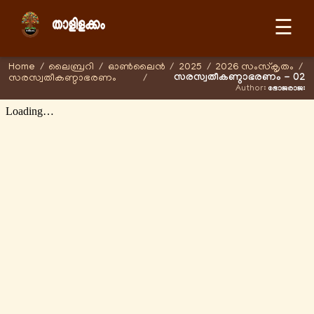
☰
Home
/
ലൈബ്രറി
/
ഓണ്‍ലൈന്‍
/
2025
/
2026 സംസ്കൃതം
/
സരസ്വതീകണ്ഠാഭരണം - 02
സരസ്വതീകണ്ഠാഭരണം
/
Author:
ഭോജരാജഃ