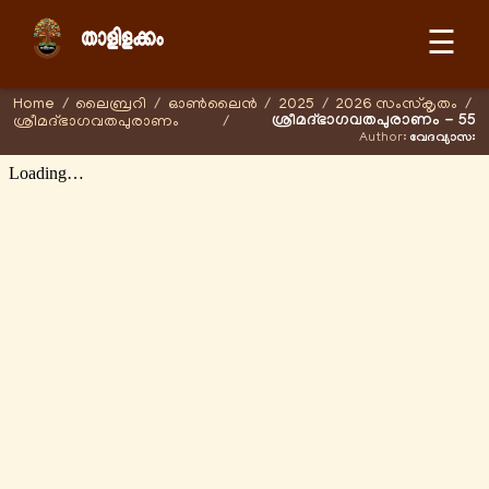
☰
Home
/
ലൈബ്രറി
/
ഓണ്‍ലൈന്‍
/
2025
/
2026 സംസ്കൃതം
/
ശ്രീമദ്ഭാഗവതപുരാണം - 55
ശ്രീമദ്ഭാഗവതപുരാണം
/
Author:
വേദവ്യാസഃ