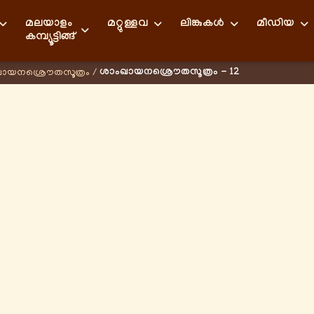
മലയാളം
മറ്റുള്ളവ
ലിങ്കുകള്‍
മീഡിയ
കമ്പ്യൂട്ടിങ്ങ്
ശാംഖായനശ്രൌതസൂത്രം - 12
ഖായനശ്രൌതസൂത്രം
/