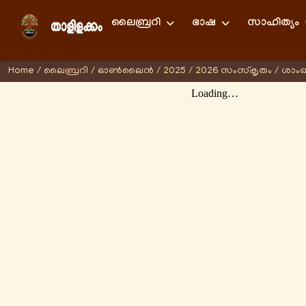
ലൈബ്രറി
ഭാഷ
സാഹിത്യം
Home
/
ലൈബ്രറി
/
ഓണ്‍ലൈന്‍
/
2025
/
2026 സംസ്കൃതം
/
ശാം