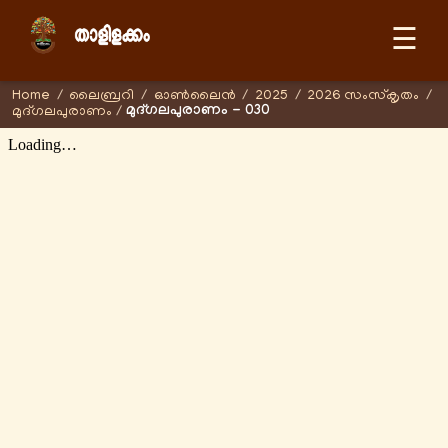
☰
Home
/
ലൈബ്രറി
/
ഓണ്‍ലൈന്‍
/
2025
/
2026 സംസ്കൃതം
/
മുദ്ഗലപുരാണം - 030
മുദ്ഗലപുരാണം
/