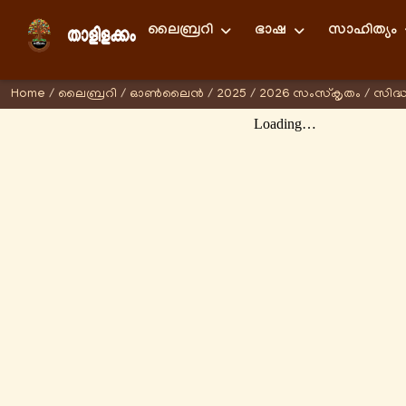
ലൈബ്രറി
ഭാഷ
സാഹിത്യം
Home
/
ലൈബ്രറി
/
ഓണ്‍ലൈന്‍
/
2025
/
2026 സംസ്കൃതം
/
സിദ്