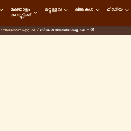
മലയാളം
മറ്റുള്ളവ
ലിങ്കുകള്‍
മീഡിയ
കമ്പ്യൂട്ടിങ്ങ്
സിദ്ധാന്തലേശസംഗ്രഹഃ - 01
ധാന്തലേശസംഗ്രഹഃ
/