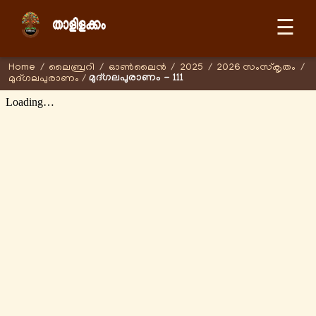
☰
Home
/
ലൈബ്രറി
/
ഓണ്‍ലൈന്‍
/
2025
/
2026 സംസ്കൃതം
/
മുദ്ഗലപുരാണം - 111
മുദ്ഗലപുരാണം
/