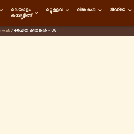
മലയാളം
മറ്റുള്ളവ
ലിങ്കുകള്‍
മീഡിയ
കമ്പ്യൂട്ടിങ്ങ്
തേചിയ കീതങ്കൾ – 08
ങ്കൾ
/