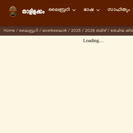
ലൈബ്രറി
ഭാഷ
സാഹിത്യം
Home
/
ലൈബ്രറി
/
ഓണ്‍ലൈന്‍
/
2025
/
2026 തമിഴ്
/
തേചിയ കീത