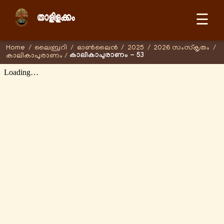
☰
Home
/
ലൈബ്രറി
/
ഓണ്‍ലൈന്‍
/
2025
/
2026 സംസ്കൃതം
/
കാലികാപുരാണം - 53
കാലികാപുരാണം
/