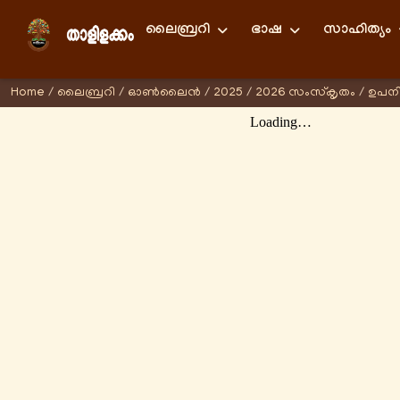
ലൈബ്രറി
ഭാഷ
സാഹിത്യം
Home
/
ലൈബ്രറി
/
ഓണ്‍ലൈന്‍
/
2025
/
2026 സംസ്കൃതം
/
ഉപന