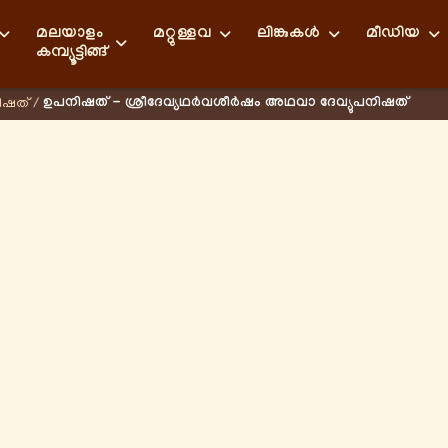
മലയാളം
മറ്റുള്ളവ
ലിങ്കുകള്‍
മീഡിയ
കമ്പ്യൂട്ടിങ്ങ്
ഉപനിഷത് - ശ്രീദേവ്യഥർവശീർഷം അഥവാ ദേവ്യുപനിഷത്
ിഷത്
/