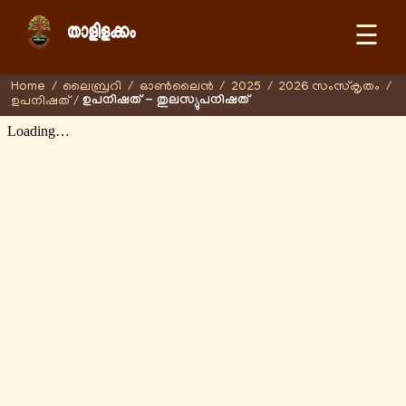
☰
Home
/
ലൈബ്രറി
/
ഓണ്‍ലൈന്‍
/
2025
/
2026 സംസ്കൃതം
/
ഉപനിഷത് - തുലസ്യുപനിഷത്
ഉപനിഷത്
/