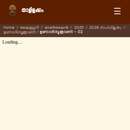
☰
Home
/
ലൈബ്രറി
/
ഓണ്‍ലൈന്‍
/
2025
/
2026 സംസ്കൃതം
/
ഉണാദിസൂത്രാണി - 02
ഉണാദിസൂത്രാണി
/