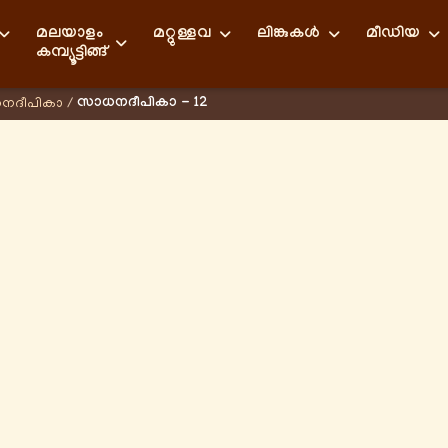
മലയാളം
മറ്റുള്ളവ
ലിങ്കുകള്‍
മീഡിയ
കമ്പ്യൂട്ടിങ്ങ്
സാധനദീപികാ - 12
നദീപികാ
/