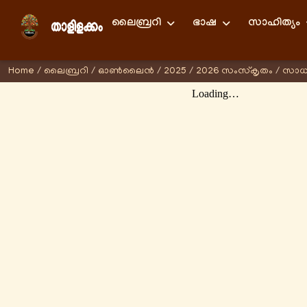
ലൈബ്രറി
ഭാഷ
സാഹിത്യം
Home
/
ലൈബ്രറി
/
ഓണ്‍ലൈന്‍
/
2025
/
2026 സംസ്കൃതം
/
സാധ