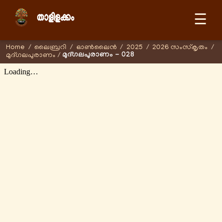
☰
Home
/
ലൈബ്രറി
/
ഓണ്‍ലൈന്‍
/
2025
/
2026 സംസ്കൃതം
/
മുദ്ഗലപുരാണം - 028
മുദ്ഗലപുരാണം
/