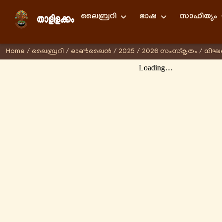
ലൈബ്രറി
ഭാഷ
സാഹിത്യം
Home
/
ലൈബ്രറി
/
ഓണ്‍ലൈന്‍
/
2025
/
2026 സംസ്കൃതം
/
നിഘണ്