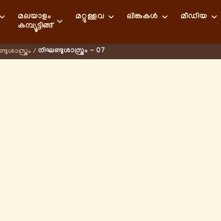
മലയാളം
മറ്റുള്ളവ
ലിങ്കുകള്‍
മീഡിയ
കമ്പ്യൂട്ടിങ്ങ്
നിഘണ്ടുശാസ്ത്രം - 07
ടുശാസ്ത്രം
/