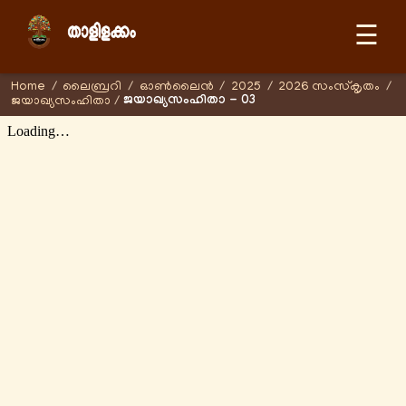
☰
Home
/
ലൈബ്രറി
/
ഓണ്‍ലൈന്‍
/
2025
/
2026 സംസ്കൃതം
/
ജയാഖ്യസംഹിതാ - 03
ജയാഖ്യസംഹിതാ
/