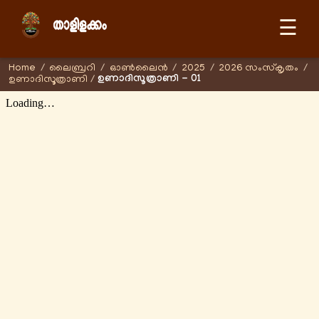
☰
Home
/
ലൈബ്രറി
/
ഓണ്‍ലൈന്‍
/
2025
/
2026 സംസ്കൃതം
/
ഉണാദിസൂത്രാണി - 01
ഉണാദിസൂത്രാണി
/