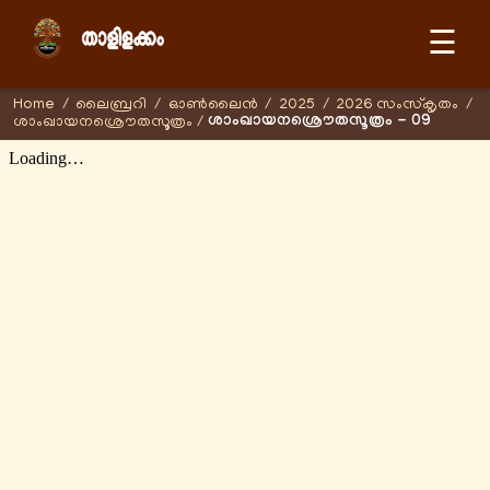
☰
Home
/
ലൈബ്രറി
/
ഓണ്‍ലൈന്‍
/
2025
/
2026 സംസ്കൃതം
/
ശാംഖായനശ്രൌതസൂത്രം - 09
ശാംഖായനശ്രൌതസൂത്രം
/