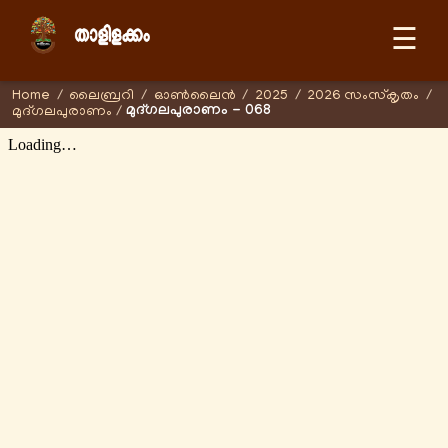
☰
Home
/
ലൈബ്രറി
/
ഓണ്‍ലൈന്‍
/
2025
/
2026 സംസ്കൃതം
/
മുദ്ഗലപുരാണം - 068
മുദ്ഗലപുരാണം
/