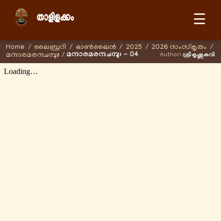
☰
Home
/
ലൈബ്രറി
/
ഓണ്‍ലൈന്‍
/
2025
/
2026 സംസ്കൃതം
/
മന്ദാരമരന്ദചമ്പുഃ - 04
മന്ദാരമരന്ദചമ്പുഃ
/
Author:
ശ്രീകൃഷ്ണകവി