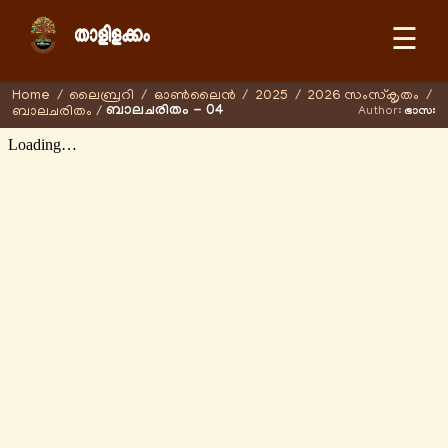
☰
Home
/
ലൈബ്രറി
/
ഓണ്‍ലൈന്‍
/
2025
/
2026 സംസ്കൃതം
/
ബാലചരിതം - 04
ബാലചരിതം
/
Author:
ഭാസഃ