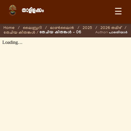
☰
Home
/
ലൈബ്രറി
/
ഓണ്‍ലൈന്‍
/
2025
/
2026 തമിഴ്
/
തേചിയ കീതങ്കൾ – 06
തേചിയ കീതങ്കൾ
/
Author:
പാരതിയാർ