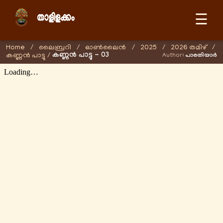
☰
Home
/
ലൈബ്രറി
/
ഓണ്‍ലൈന്‍
/
2025
/
2026 തമിഴ്
/
കണ്ണൻ പാട്ടു - 03
കണ്ണൻ പാട്ടു
/
Author:
പാരതിയാർ