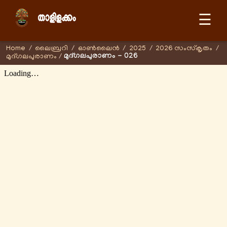
☰
Home
/
ലൈബ്രറി
/
ഓണ്‍ലൈന്‍
/
2025
/
2026 സംസ്കൃതം
/
മുദ്ഗലപുരാണം - 026
മുദ്ഗലപുരാണം
/