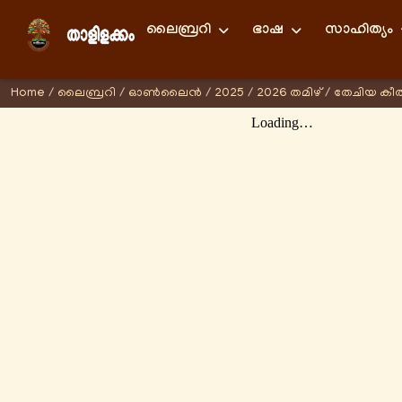
ലൈബ്രറി
ഭാഷ
സാഹിത്യം
Home
/
ലൈബ്രറി
/
ഓണ്‍ലൈന്‍
/
2025
/
2026 തമിഴ്
/
തേചിയ കീത