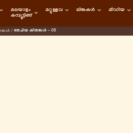
മലയാളം
മറ്റുള്ളവ
ലിങ്കുകള്‍
മീഡിയ
കമ്പ്യൂട്ടിങ്ങ്
തേചിയ കീതങ്കൾ – 05
ങ്കൾ
/