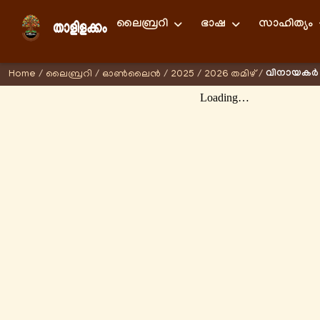
ലൈബ്രറി
ഭാഷ
സാഹിത്യം
വിനായക
Home
/
ലൈബ്രറി
/
ഓണ്‍ലൈന്‍
/
2025
/
2026 തമിഴ്
/