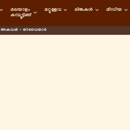
മലയാളം
മറ്റുള്ളവ
ലിങ്കുകള്‍
മീഡിയ
കമ്പ്യൂട്ടിങ്ങ്
ർ അകവൽ - ഔവൈയാർ