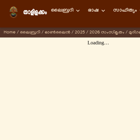
ലൈബ്രറി
ഭാഷ
സാഹിത്യം
Home
/
ലൈബ്രറി
/
ഓണ്‍ലൈന്‍
/
2025
/
2026 സംസ്കൃതം
/
മുദ്