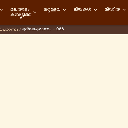
മലയാളം
മറ്റുള്ളവ
ലിങ്കുകള്‍
മീഡിയ
കമ്പ്യൂട്ടിങ്ങ്
മുദ്ഗലപുരാണം - 066
ഗലപുരാണം
/