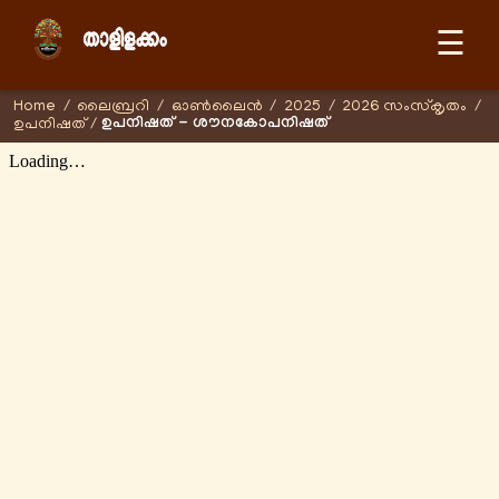
☰
Home
/
ലൈബ്രറി
/
ഓണ്‍ലൈന്‍
/
2025
/
2026 സംസ്കൃതം
/
ഉപനിഷത് - ശൗനകോപനിഷത്
ഉപനിഷത്
/