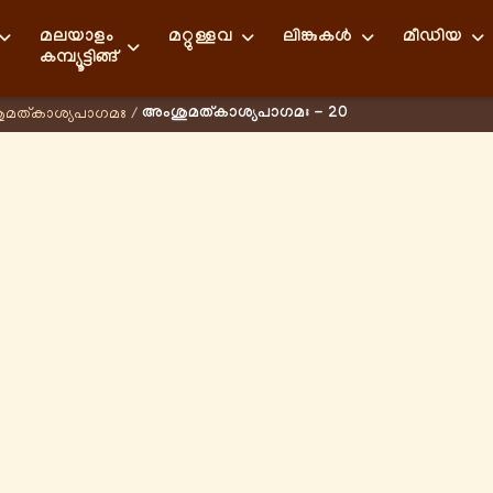
മലയാളം
മറ്റുള്ളവ
ലിങ്കുകള്‍
മീഡിയ
കമ്പ്യൂട്ടിങ്ങ്
അംശുമത്കാശ്യപാഗമഃ - 20
മത്കാശ്യപാഗമഃ
/