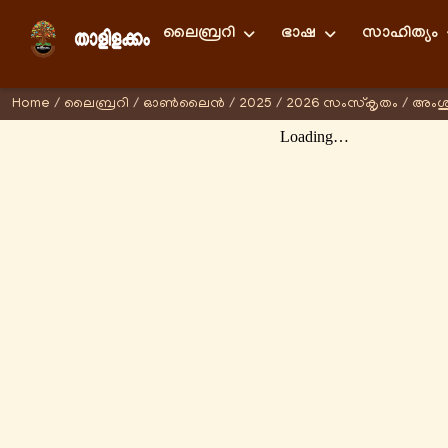
ലൈബ്രറി
ഭാഷ
സാഹിത്യം
Home
/
ലൈബ്രറി
/
ഓണ്‍ലൈന്‍
/
2025
/
2026 സംസ്കൃതം
/
അംശു