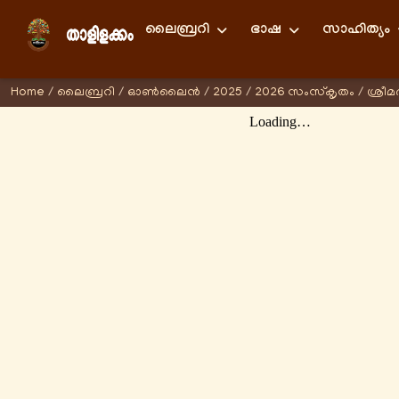
ലൈബ്രറി
ഭാഷ
സാഹിത്യം
Home
/
ലൈബ്രറി
/
ഓണ്‍ലൈന്‍
/
2025
/
2026 സംസ്കൃതം
/
ശ്രീ