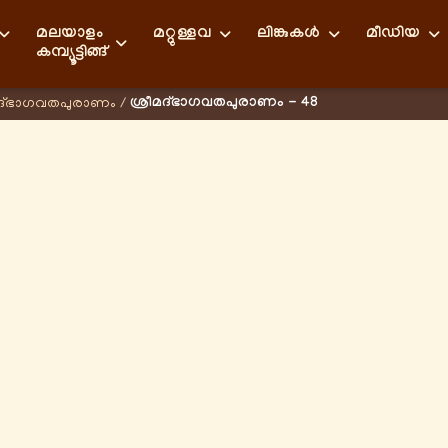
മലയാളം
മറ്റുള്ളവ
ലിങ്കുകള്‍
മീഡിയ
കമ്പ്യൂട്ടിങ്ങ്
ശ്രീമദ്ഭാഗവതപുരാണം - 48
മദ്ഭാഗവതപുരാണം
/