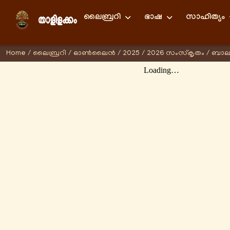
ലൈബ്രറി
ഭാഷ
സാഹിത്യം
Home
/
ലൈബ്രറി
/
ഓണ്‍ലൈന്‍
/
2025
/
2026 സംസ്കൃതം
/
ബാല